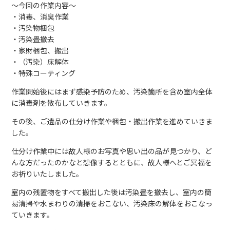
～今回の作業内容～
・消毒、消臭作業
・汚染物梱包
・汚染畳撤去
・家財梱包、搬出
・（汚染）床解体
・特殊コーティング
作業開始後にはまず感染予防のため、汚染箇所を含め室内全体
に消毒剤を散布していきます。
その後、ご遺品の仕分け作業や梱包・搬出作業を進めていきま
した。
仕分け作業中には故人様のお写真や思い出の品が見つかり、ど
んな方だったのかなと想像するとともに、故人様へとご冥福を
お祈りいたしました。
室内の残置物をすべて搬出した後は汚染畳を撤去し、室内の簡
易清掃や水まわりの清掃をおこない、汚染床の解体をおこなっ
ていきます。