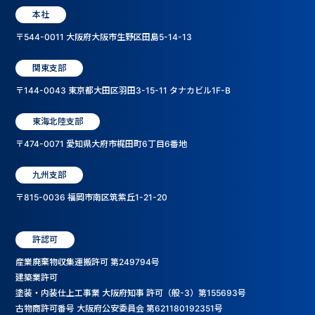
本社
〒544-0011 大阪府大阪市生野区田島5-14-13
関東支部
〒144-0043 東京都大田区羽田3-15-11 タナカビル1F-B
東海北陸支部
〒474-0071 愛知県大府市梶田町6丁目6番地
九州支部
〒815-0036 福岡市南区筑紫丘1-21-20
許認可
産業廃棄物収集運搬許可 第249794号
建築業許可
塗装・内装仕上工事業 大阪府知事 許可（般-3）第155693号
古物商許可番号 大阪府公安委員会 第621180192351号