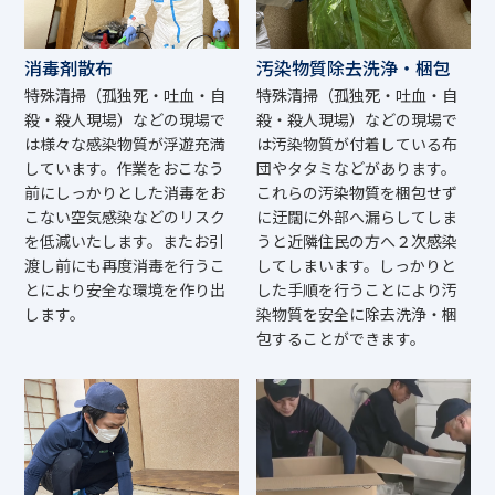
消毒剤散布
汚染物質除去洗浄・梱包
特殊清掃（孤独死・吐血・自
特殊清掃（孤独死・吐血・自
殺・殺人現場）などの現場で
殺・殺人現場）などの現場で
は様々な感染物質が浮遊充満
は汚染物質が付着している布
しています。作業をおこなう
団やタタミなどがあります。
前にしっかりとした消毒をお
これらの汚染物質を梱包せず
こない空気感染などのリスク
に迂闊に外部へ漏らしてしま
を低減いたします。またお引
うと近隣住民の方へ２次感染
渡し前にも再度消毒を行うこ
してしまいます。しっかりと
とにより安全な環境を作り出
した手順を行うことにより汚
します。
染物質を安全に除去洗浄・梱
包することができます。