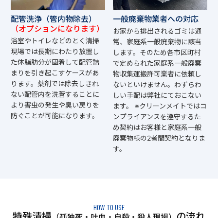
配管洗浄（管内物除去）
一般廃棄物業者への対応
（オプションになります）
お家から排出されるゴミは通
浴室やトイレなどのとく清掃
常、家庭系一般廃棄物に該当
現場では長期にわたり放置し
します。そのため各市区町村
た体脂肪分が固着して配管詰
で定められた家庭系一般廃棄
まりを引き起こすケースがあ
物収集運搬許可業者に依頼し
ります。薬剤では除去しきれ
ないといけません。わずらわ
ない配管内を洗菅することに
しい手配は弊社にておこない
より害虫の発生や臭い戻りを
ます。 ※クリーンメイトではコ
防ぐことが可能になります。
ンプライアンスを遵守するた
め契約はお客様と家庭系一般
廃棄物様の2者間契約となりま
す。
HOW TO USE
特殊清掃
の流れ
（孤独死・吐血・自殺・殺人現場）