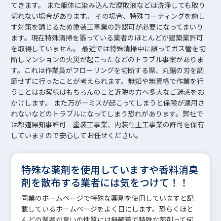
てきます。 また躯体に染み込んだ腐敗液などは洗浄しても取り
切れない場合があります。 その場合、特殊コーティングを施し
す対策を講じるため塗装工事業の許認可が必要になってまいり
ます。現在特殊清掃を謳っている業者のほとんどが建築業許可
を取得していません。 最近では特殊清掃中に誤ってガス管を切
断しマンションの火災が起こったなどのトラブル事案がありま
す。これは作業員がフローリングを切断する際、丸鋸の刃を調
節せずに行ったことが考えられます。無知や無資格で作業を行
うことはお客様はもちろんのこと近隣の方へ多大なご迷惑をお
かけします。 また万が一ミスが起こってしまうと保険が適用さ
れないなどのトラブルになってしまう恐れがあります。弊社で
は都道県知事許可 塗装工事業、内装仕上工事業の許可を保有
していますので安心してお任せください。
特殊な薬剤を使用していますや香料消臭
剤を散布する業者には気をつけて！！
同業のホームページで特殊な薬剤を使用していますと記
載しているホームページをよく目にします。恐らくほと
んどの業者が臭いの性質には無頓着で特殊な薬剤って何