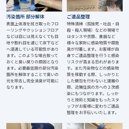
汚染箇所 部分解体
ご遺品整理
表面上体液を拭き取ったフロ
特殊清掃（孤独死・吐血・自
ーリングやクッションフロア
殺・殺人現場）などの現場で
などは目には見えなくても目
はタンスや衣類、食器など
地や割れ目を通じて床下など
様々な家財に感染物質や腐敗
へ浸透している可能性があり
臭が付着します。お客様が自
ます。このような場合放って
身でご遺品整理を行うと感染
おくと臭い戻りの原因となり
リスクが高まる恐れがありま
ます。必要最低限の部分汚染
す。また汚染物などの感染物
箇所を解体することで臭いの
質を移動する際、しっかりと
元を除去し完全消臭が可能に
した梱包を行わないと運搬の
なります。
際、近隣住民の方への２次感
染にもつながります。しっか
りと技術と知識をもったスタ
ッフがお客様に変わりご遺品
整理をお手伝いいたします。