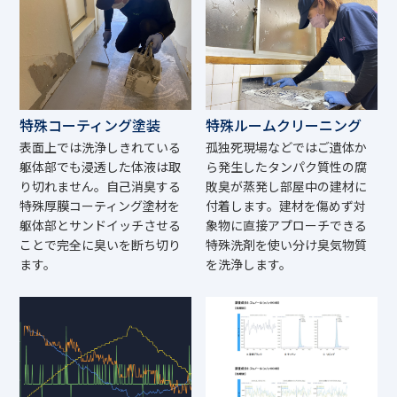
特殊コーティング塗装
特殊ルームクリーニング
表面上では洗浄しきれている
孤独死現場などではご遺体か
躯体部でも浸透した体液は取
ら発生したタンパク質性の腐
り切れません。自己消臭する
敗臭が蒸発し部屋中の建材に
特殊厚膜コーティング塗材を
付着します。建材を傷めず対
躯体部とサンドイッチさせる
象物に直接アプローチできる
ことで完全に臭いを断ち切り
特殊洗剤を使い分け臭気物質
ます。
を洗浄します。