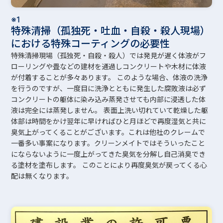
※1
特殊清掃（孤独死・吐血・自殺・殺人現場）
における特殊コーティングの必要性
特殊清掃現場（孤独死・自殺・殺人）では発見が遅く体液がフ
ローリングや畳などの建材を通過しコンクリートや木材に体液
が付着することが多々あります。 このような場合、体液の洗浄
を行うのですが、一度目に洗浄とともに発生した腐敗液は必ず
コンクリートの躯体に染み込み蒸発させても内部に浸透した体
液は完全には蒸発しません。 表面上洗い切れていて乾燥した躯
体部は時間をかけ翌年に早ければひと月ほどで再度湿気と共に
臭気上がってくることがございます。これは他社のクレームで
一番多い事案になります。クリーンメイトではそういったこと
にならないように一度上がってきた臭気を分解し自己消臭でき
る塗材を塗布します。 このことにより再度臭気が戻ってくる心
配は無くなります。