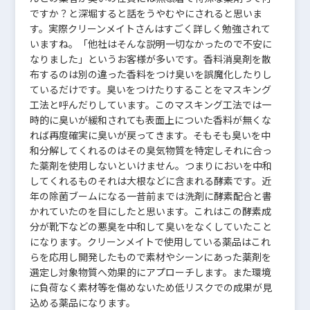
ですか？と深堀すると話をうやむやにされると思いま
す。実際クリーンメイトさんはすごく詳しく勉強されて
いますね。「他社はそんな説明一切なかったので不安に
なりました」というお客様が多いです。香料消臭剤を散
布するのは別の違った香料をつけ臭いを誤魔化したりし
ているだけです。臭いをつけたりすることをマスキング
工法と呼んだりしています。このマスキング工法では一
時的に臭いが緩和されても表面上についた香料が無くな
れば再度確実に臭いが戻ってきます。そもそも臭いを中
和分解してくれるのはその臭気物質を特定しそれに合っ
た薬剤を使用しないといけません。つまりにおいを中和
してくれるものそれは大根などに含まれる酵素です。近
年の除菌ブームになる一昔前までは洗剤に酵素配合と書
かれていたのを目にしたと思います。これはこの酵素成
分が靴下などの悪臭を中和して臭いをなくしていたこと
になります。クリーンメイトで使用している薬品はこれ
らを応用し開発したもので素材やシーンにあった薬剤を
選定し対象物質へ効果的にアプローチします。また環境
に負荷なく素材等を傷めないため低リスクでの成果が見
込める薬品になります。