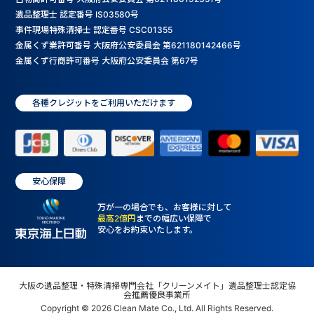
遺品整理士 認定番号 IS03580号
事件現場特殊清掃士 認定番号 CSC01355
金属くず業許可番号 大阪府公安委員会 第621180142466号
金属くず行商許可番号 大阪府公安委員会 第67号
各種クレジットをご利用いただけます
安心保障
万が一の場合でも、お客様に対して
最高2億円
までの幅広い保障で
安心をお約束いたします。
大阪の遺品整理・特殊清掃専門会社「クリーンメイト」遺品整理士認定協
会推薦優良事業所
Copyright © 2026 Clean Mate Co., Ltd. All Rights Reserved.