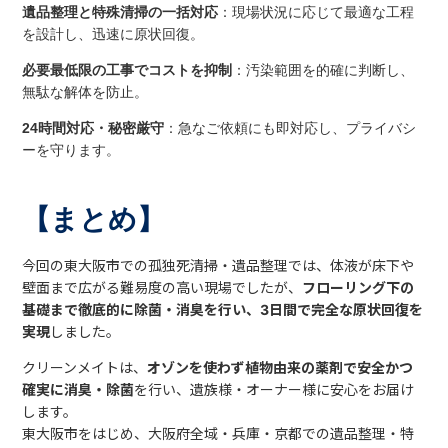
遺品整理と特殊清掃の一括対応
：現場状況に応じて最適な工程
を設計し、迅速に原状回復。
必要最低限の工事でコストを抑制
：汚染範囲を的確に判断し、
無駄な解体を防止。
24時間対応・秘密厳守
：急なご依頼にも即対応し、プライバシ
ーを守ります。
【まとめ】
今回の東大阪市での孤独死清掃・遺品整理では、体液が床下や
壁面まで広がる難易度の高い現場でしたが、
フローリング下の
基礎まで徹底的に除菌・消臭を行い、3日間で完全な原状回復を
実現
しました。
クリーンメイトは、
オゾンを使わず植物由来の薬剤で安全かつ
確実に消臭・除菌
を行い、遺族様・オーナー様に安心をお届け
します。
東大阪市をはじめ、大阪府全域・兵庫・京都での遺品整理・特