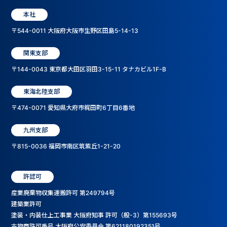
本社
〒544-0011 大阪府大阪市生野区田島5-14-13
関東支部
〒144-0043 東京都大田区羽田3-15-11 タナカビル1F-B
東海北陸支部
〒474-0071 愛知県大府市梶田町6丁目6番地
九州支部
〒815-0036 福岡市南区筑紫丘1-21-20
許認可
産業廃棄物収集運搬許可 第249794号
建築業許可
塗装・内装仕上工事業 大阪府知事 許可（般-3）第155693号
古物商許可番号 大阪府公安委員会 第621180192351号