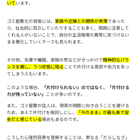
いて
います。
ゴミ屋敷化の背後には、
家族や近隣との関係が希薄
であった
り、社会的に孤立していたりすることも多く、周囲に注意して
くれる人がいないことで、自分の生活環境の異常に気づけない
まま悪化していくケースも見られます。
その他、失業や離婚、家族の死などがきっかけで
精神的なバラ
ンスを崩し、うつ状態に陥る
ことで片付ける意欲や気力を失っ
てしまう人もいます。
このような場合、
「片付けられない」のではなく、「片付ける
力が残っていない」
ことが多いのです。
また、ゴミ屋敷の住人は、現実の問題に向き合うことを避ける
ため、あえて片付けを後回しにし、
「今のまま」が最も楽で安
全だと感じている
場合もあるのです。
こうした心理的背景を理解することは、単なる「だらしなさ」