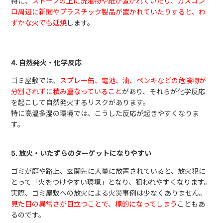
特に、
ストーブの上に洗濯物や紙が置かれていたり、ガスコン
ロ周辺に新聞やプラスチック製品が置かれていたりすると、わ
ずかな火でも延焼
します。
4. 自然発火・化学反応
ゴミ屋敷では、
スプレー缶、電池、油、ペンキなどの危険物が
分別されずに積み重なっていること
があり、それらが化学反応
を起こして自然発火するリスクがあります。
特に高温多湿の環境では、こうした反応が起きやすくなりま
す。
5. 放火・いたずらのターゲットになりやすい
ゴミが庭や路上、玄関先に大量に放置されていると、放火犯に
とって「火をつけやすい環境」となり、狙われやすくなります。
実際、ゴミ屋敷への放火による火災事例は少なくありません。
見た目の異常さが目立つことで、標的になってしまう
こともあ
るのです。