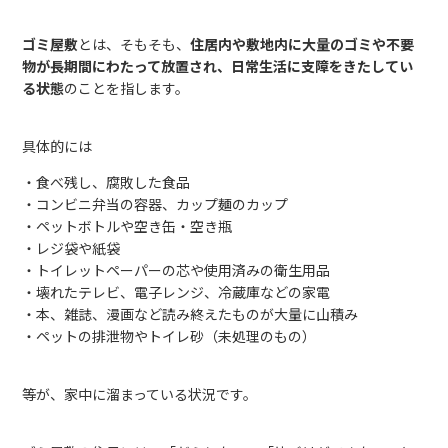
ゴミ屋敷
とは、そもそも、
住居内や敷地内に大量のゴミや不要
物が長期間にわたって放置され、日常生活に支障をきたしてい
る状態
のことを指します。
具体的には
・食べ残し、腐敗した食品
・コンビニ弁当の容器、カップ麺のカップ
・ペットボトルや空き缶・空き瓶
・レジ袋や紙袋
・トイレットペーパーの芯や使用済みの衛生用品
・壊れたテレビ、電子レンジ、冷蔵庫などの家電
・本、雑誌、漫画など読み終えたものが大量に山積み
・ペットの排泄物やトイレ砂（未処理のもの）
等が、家中に溜まっている状況です。