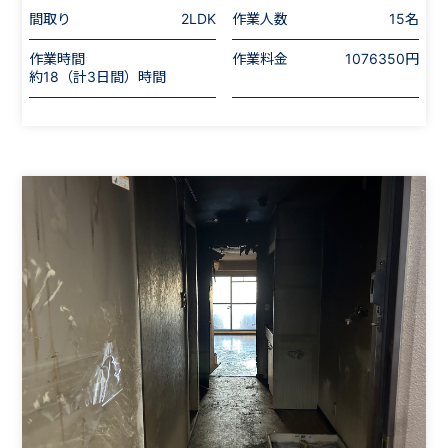
間取り
2LDK
作業人数
15名
作業時間
作業料金
1076350円
約18（計3日間）時間