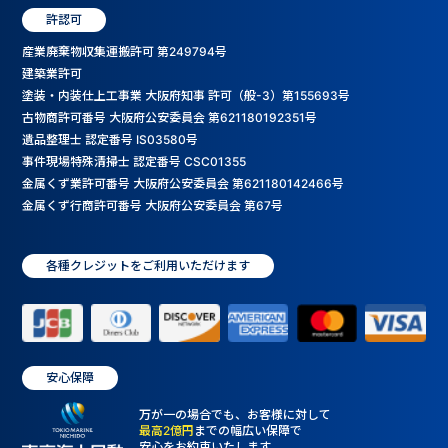
許認可
産業廃棄物収集運搬許可 第249794号
建築業許可
塗装・内装仕上工事業 大阪府知事 許可（般-3）第155693号
古物商許可番号 大阪府公安委員会 第621180192351号
遺品整理士 認定番号 IS03580号
事件現場特殊清掃士 認定番号 CSC01355
金属くず業許可番号 大阪府公安委員会 第621180142466号
金属くず行商許可番号 大阪府公安委員会 第67号
各種クレジットをご利用いただけます
安心保障
万が一の場合でも、お客様に対して
最高2億円
までの幅広い保障で
安心をお約束いたします。