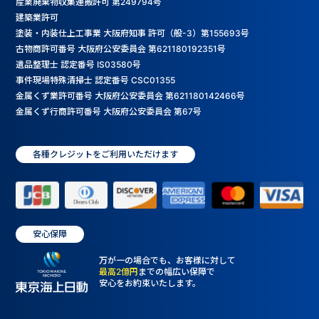
産業廃棄物収集運搬許可 第249794号
建築業許可
塗装・内装仕上工事業 大阪府知事 許可（般-3）第155693号
古物商許可番号 大阪府公安委員会 第621180192351号
遺品整理士 認定番号 IS03580号
事件現場特殊清掃士 認定番号 CSC01355
金属くず業許可番号 大阪府公安委員会 第621180142466号
金属くず行商許可番号 大阪府公安委員会 第67号
各種クレジットをご利用いただけます
安心保障
万が一の場合でも、お客様に対して
最高2億円
までの幅広い保障で
安心をお約束いたします。