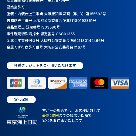
産業廃棄物収集運搬許可 第249794号
建築業許可
塗装・内装仕上工事業 大阪府知事 許可（般-3）第155693号
古物商許可番号 大阪府公安委員会 第621180192351号
遺品整理士 認定番号 IS03580号
事件現場特殊清掃士 認定番号 CSC01355
金属くず業許可番号 大阪府公安委員会 第621180142466号
金属くず行商許可番号 大阪府公安委員会 第67号
各種クレジットをご利用いただけます
安心保障
万が一の場合でも、お客様に対して
最高2億円
までの幅広い保障で
安心をお約束いたします。