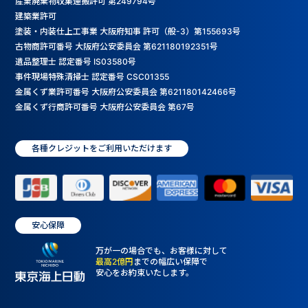
産業廃棄物収集運搬許可 第249794号
建築業許可
塗装・内装仕上工事業 大阪府知事 許可（般-3）第155693号
古物商許可番号 大阪府公安委員会 第621180192351号
遺品整理士 認定番号 IS03580号
事件現場特殊清掃士 認定番号 CSC01355
金属くず業許可番号 大阪府公安委員会 第621180142466号
金属くず行商許可番号 大阪府公安委員会 第67号
各種クレジットをご利用いただけます
安心保障
万が一の場合でも、お客様に対して
最高2億円
までの幅広い保障で
安心をお約束いたします。