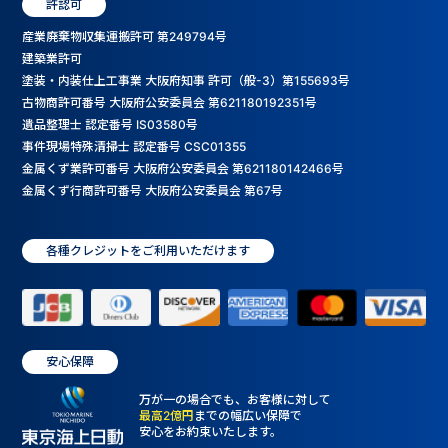
許認可
産業廃棄物収集運搬許可 第249794号
建築業許可
塗装・内装仕上工事業 大阪府知事 許可（般-3）第155693号
古物商許可番号 大阪府公安委員会 第621180192351号
遺品整理士 認定番号 IS03580号
事件現場特殊清掃士 認定番号 CSC01355
金属くず業許可番号 大阪府公安委員会 第621180142466号
金属くず行商許可番号 大阪府公安委員会 第67号
各種クレジットをご利用いただけます
安心保障
万が一の場合でも、お客様に対して
最高2億円
までの幅広い保障で
安心をお約束いたします。