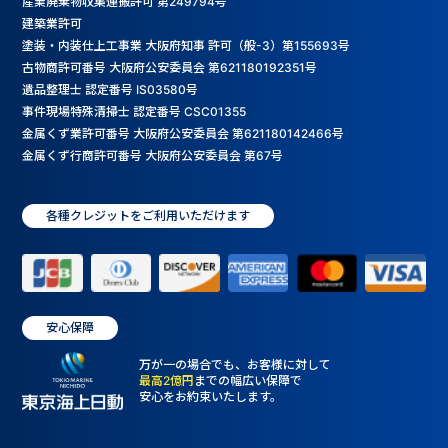
産業廃棄物収集運搬許可 第249794号
建築業許可
塗装・内装仕上工事業 大阪府知事 許可（般-3）第155693号
古物商許可番号 大阪府公安委員会 第621180192351号
遺品整理士 認定番号 IS03580号
事件現場特殊清掃士 認定番号 CSC01355
金属くず業許可番号 大阪府公安委員会 第621180142466号
金属くず行商許可番号 大阪府公安委員会 第67号
各種クレジットをご利用いただけます
安心保障
万が一の場合でも、お客様に対して
最高2億円
までの幅広い保障で
安心をお約束いたします。