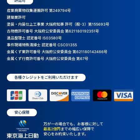
許認可
産業廃棄物収集運搬許可 第249794号
建築業許可
塗装・内装仕上工事業 大阪府知事 許可（般-3）第155693号
古物商許可番号 大阪府公安委員会 第621180192351号
遺品整理士 認定番号 IS03580号
事件現場特殊清掃士 認定番号 CSC01355
金属くず業許可番号 大阪府公安委員会 第621180142466号
金属くず行商許可番号 大阪府公安委員会 第67号
各種クレジットをご利用いただけます
安心保障
万が一の場合でも、お客様に対して
最高2億円
までの幅広い保障で
安心をお約束いたします。