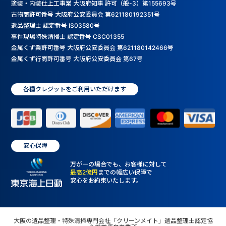
塗装・内装仕上工事業 大阪府知事 許可（般-3）第155693号
古物商許可番号 大阪府公安委員会 第621180192351号
遺品整理士 認定番号 IS03580号
事件現場特殊清掃士 認定番号 CSC01355
金属くず業許可番号 大阪府公安委員会 第621180142466号
金属くず行商許可番号 大阪府公安委員会 第67号
各種クレジットをご利用いただけます
安心保障
万が一の場合でも、お客様に対して
最高2億円
までの幅広い保障で
安心をお約束いたします。
大阪の遺品整理・特殊清掃専門会社「クリーンメイト」遺品整理士認定協