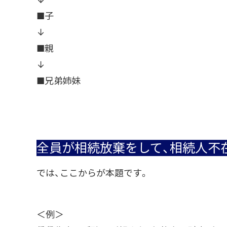
■子
↓
■親
↓
■兄弟姉妹
全員が相続放棄をして、相続人不
では、ここからが本題です。
＜例＞