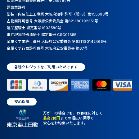
産業廃棄物収集運搬許可 第249794号
建築業許可
塗装・内装仕上工事業 大阪府知事 許可（般-3）第155693号
古物商許可番号 大阪府公安委員会 第621180192351号
遺品整理士 認定番号 IS03580号
事件現場特殊清掃士 認定番号 CSC01355
金属くず業許可番号 大阪府公安委員会 第621180142466号
金属くず行商許可番号 大阪府公安委員会 第67号
各種クレジットをご利用いただけます
安心保障
万が一の場合でも、お客様に対して
最高2億円
までの幅広い保障で
安心をお約束いたします。