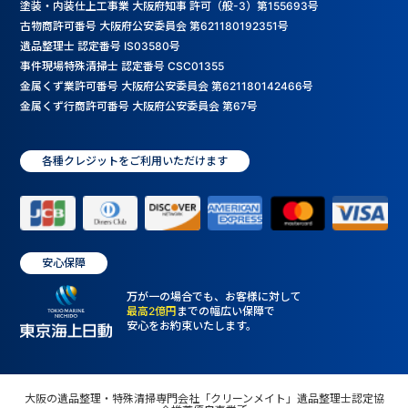
塗装・内装仕上工事業 大阪府知事 許可（般-3）第155693号
古物商許可番号 大阪府公安委員会 第621180192351号
遺品整理士 認定番号 IS03580号
事件現場特殊清掃士 認定番号 CSC01355
金属くず業許可番号 大阪府公安委員会 第621180142466号
金属くず行商許可番号 大阪府公安委員会 第67号
各種クレジットをご利用いただけます
安心保障
万が一の場合でも、お客様に対して
最高2億円
までの幅広い保障で
安心をお約束いたします。
大阪の遺品整理・特殊清掃専門会社「クリーンメイト」遺品整理士認定協