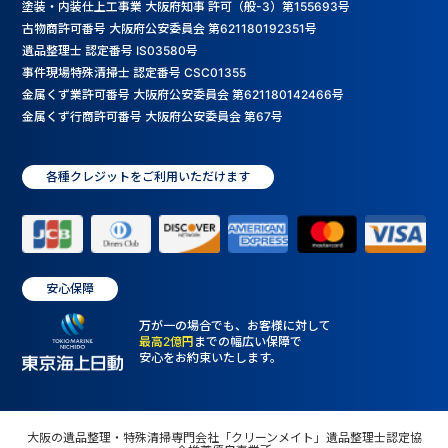
塗装・内装仕上工事業 大阪府知事 許可（般-3）第155693号
古物商許可番号 大阪府公安委員会 第621180192351号
遺品整理士 認定番号 IS03580号
事件現場特殊清掃士 認定番号 CSC01355
金属くず業許可番号 大阪府公安委員会 第621180142466号
金属くず行商許可番号 大阪府公安委員会 第67号
各種クレジットをご利用いただけます
安心保障
万が一の場合でも、お客様に対して
最高2億円
までの幅広い保障で
安心をお約束いたします。
大阪の遺品整理・特殊清掃専門会社「クリーンメイト」遺品整理士認定協