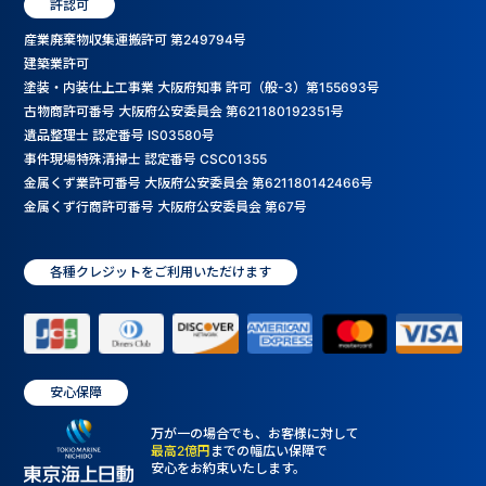
許認可
産業廃棄物収集運搬許可 第249794号
建築業許可
塗装・内装仕上工事業 大阪府知事 許可（般-3）第155693号
古物商許可番号 大阪府公安委員会 第621180192351号
遺品整理士 認定番号 IS03580号
事件現場特殊清掃士 認定番号 CSC01355
金属くず業許可番号 大阪府公安委員会 第621180142466号
金属くず行商許可番号 大阪府公安委員会 第67号
各種クレジットをご利用いただけます
安心保障
万が一の場合でも、お客様に対して
最高2億円
までの幅広い保障で
安心をお約束いたします。