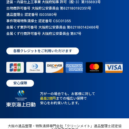
塗装・内装仕上工事業 大阪府知事 許可（般-3）第155693号
古物商許可番号 大阪府公安委員会 第621180192351号
遺品整理士 認定番号 IS03580号
事件現場特殊清掃士 認定番号 CSC01355
金属くず業許可番号 大阪府公安委員会 第621180142466号
金属くず行商許可番号 大阪府公安委員会 第67号
各種クレジットをご利用いただけます
安心保障
万が一の場合でも、お客様に対して
最高2億円
までの幅広い保障で
安心をお約束いたします。
大阪の遺品整理・特殊清掃専門会社「クリーンメイト」遺品整理士認定協