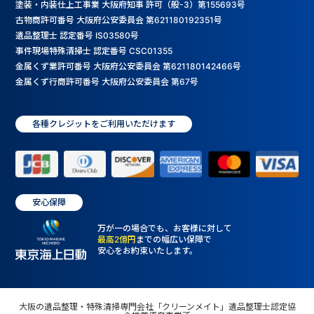
塗装・内装仕上工事業 大阪府知事 許可（般-3）第155693号
古物商許可番号 大阪府公安委員会 第621180192351号
遺品整理士 認定番号 IS03580号
事件現場特殊清掃士 認定番号 CSC01355
金属くず業許可番号 大阪府公安委員会 第621180142466号
金属くず行商許可番号 大阪府公安委員会 第67号
各種クレジットをご利用いただけます
安心保障
万が一の場合でも、お客様に対して
最高2億円
までの幅広い保障で
安心をお約束いたします。
大阪の遺品整理・特殊清掃専門会社「クリーンメイト」遺品整理士認定協