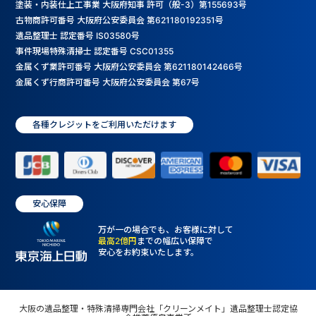
塗装・内装仕上工事業 大阪府知事 許可（般-3）第155693号
古物商許可番号 大阪府公安委員会 第621180192351号
遺品整理士 認定番号 IS03580号
事件現場特殊清掃士 認定番号 CSC01355
金属くず業許可番号 大阪府公安委員会 第621180142466号
金属くず行商許可番号 大阪府公安委員会 第67号
各種クレジットをご利用いただけます
安心保障
万が一の場合でも、お客様に対して
最高2億円
までの幅広い保障で
安心をお約束いたします。
大阪の遺品整理・特殊清掃専門会社「クリーンメイト」遺品整理士認定協