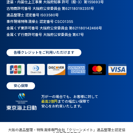
塗装・内装仕上工事業 大阪府知事 許可（般-3）第155693号
古物商許可番号 大阪府公安委員会 第621180192351号
遺品整理士 認定番号 IS03580号
事件現場特殊清掃士 認定番号 CSC01355
金属くず業許可番号 大阪府公安委員会 第621180142466号
金属くず行商許可番号 大阪府公安委員会 第67号
各種クレジットをご利用いただけます
安心保障
万が一の場合でも、お客様に対して
最高2億円
までの幅広い保障で
安心をお約束いたします。
大阪の遺品整理・特殊清掃専門会社「クリーンメイト」遺品整理士認定協