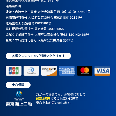
産業廃棄物収集運搬許可 第249794号
建築業許可
塗装・内装仕上工事業 大阪府知事 許可（般-3）第155693号
古物商許可番号 大阪府公安委員会 第621180192351号
遺品整理士 認定番号 IS03580号
事件現場特殊清掃士 認定番号 CSC01355
金属くず業許可番号 大阪府公安委員会 第621180142466号
金属くず行商許可番号 大阪府公安委員会 第67号
各種クレジットをご利用いただけます
安心保障
万が一の場合でも、お客様に対して
最高2億円
までの幅広い保障で
安心をお約束いたします。