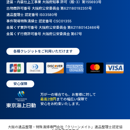
塗装・内装仕上工事業 大阪府知事 許可（般-3）第155693号
古物商許可番号 大阪府公安委員会 第621180192351号
遺品整理士 認定番号 IS03580号
事件現場特殊清掃士 認定番号 CSC01355
金属くず業許可番号 大阪府公安委員会 第621180142466号
金属くず行商許可番号 大阪府公安委員会 第67号
各種クレジットをご利用いただけます
安心保障
万が一の場合でも、お客様に対して
最高2億円
までの幅広い保障で
安心をお約束いたします。
大阪の遺品整理・特殊清掃専門会社「クリーンメイト」遺品整理士認定協