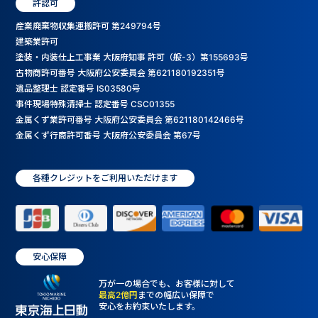
許認可
産業廃棄物収集運搬許可 第249794号
建築業許可
塗装・内装仕上工事業 大阪府知事 許可（般-3）第155693号
古物商許可番号 大阪府公安委員会 第621180192351号
遺品整理士 認定番号 IS03580号
事件現場特殊清掃士 認定番号 CSC01355
金属くず業許可番号 大阪府公安委員会 第621180142466号
金属くず行商許可番号 大阪府公安委員会 第67号
各種クレジットをご利用いただけます
安心保障
万が一の場合でも、お客様に対して
最高2億円
までの幅広い保障で
安心をお約束いたします。