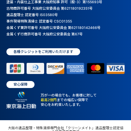
塗装・内装仕上工事業 大阪府知事 許可（般-3）第155693号
古物商許可番号 大阪府公安委員会 第621180192351号
遺品整理士 認定番号 IS03580号
事件現場特殊清掃士 認定番号 CSC01355
金属くず業許可番号 大阪府公安委員会 第621180142466号
金属くず行商許可番号 大阪府公安委員会 第67号
各種クレジットをご利用いただけます
安心保障
万が一の場合でも、お客様に対して
最高2億円
までの幅広い保障で
安心をお約束いたします。
大阪の遺品整理・特殊清掃専門会社「クリーンメイト」遺品整理士認定協